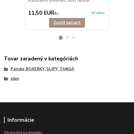
elastického materiálu, ktorý zabezp...
Klasické sli
bavlny, ktor
11,50 EUR
11,90 E
Skladom
/
ks
Zvoliť variant
Tovar zaradený v kategóriách
Pánske BOXERKY, SLIPY, TANGÁ
slipy
Informácie
Obchodné podmienky