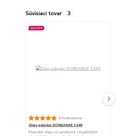
Súvisiaci tovar
3
elastické
viac farieb
4 hodnotenie
Slipy pánske DOREANSE 1349
Slipy páns
BAVLNA
Klasické slipy sú vyrobené z kvalitného