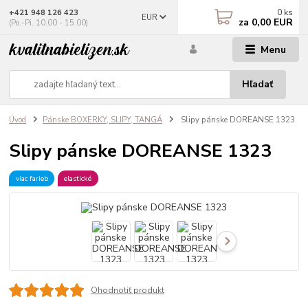
0
ks
+421 948 126 423
EUR
za
0,00 EUR
(Po.-Pi. 10.00 - 15.00)
Menu
Hľadať
Úvod
Pánske BOXERKY, SLIPY, TANGÁ
Slipy pánske DOREANSE 1323
Slipy pánske DOREANSE 1323
viac farieb
elastické
Ohodnotiť produkt