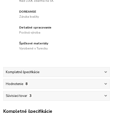
Nad 100€ zdarma na SK
DOREANSE
Záruka kvality
Detailné spracovanie
Poctivá výroba
Špičkové materiály
Vyrobené v Turecku
Kompletné špecifikácie
Hodnotenie
8
Súvisiaci tovar
3
Kompletné špecifikácie