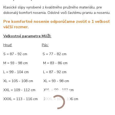
Klasické slipy vyrobené z kvalitného pružného materiálu, pre
dokonalý komfort nosenia. Odolné voči častému praniu a noseniu.
Pre komfortné nosenie odporúčame zvoliť o 1 veľkosť
väčší rozmer.
Veľkostné parametre MUŽI:
Hruď
:
Pás:
S = 87 - 92 cm S = 77 - 82 cm
M = 93 - 98 cm M = 83 - 86 cm
L = 99 - 104 cm L = 87 - 92 cm
XL = 105 - 108 cm XL = 93 - 98 cm
XXL = 109 - 112 cm XXL = 99 - 102 cm
XXXL = 113 - 116 cm XXXL = 103 - 106 cm