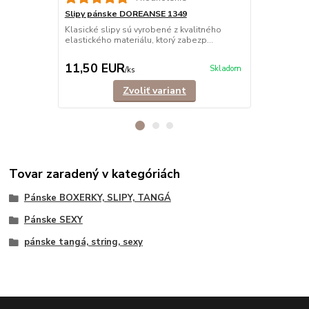
Slipy pánske DOREANSE 1349
Slipy páns
BAVLNA
Klasické slipy sú vyrobené z kvalitného
elastického materiálu, ktorý zabezp...
Klasické sli
bavlny, ktor
11,50 EUR
11,90 E
Skladom
/
ks
Zvoliť variant
Tovar zaradený v kategóriách
Pánske BOXERKY, SLIPY, TANGÁ
Pánske SEXY
pánske tangá, string, sexy