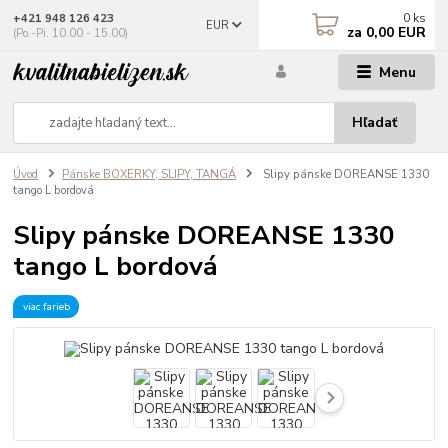
0
ks
+421 948 126 423
EUR
za
0,00 EUR
(Po.-Pi. 10.00 - 15.00)
Menu
Hľadať
Úvod
Pánske BOXERKY, SLIPY, TANGÁ
Slipy pánske DOREANSE 1330
tango L bordová
Slipy pánske DOREANSE 1330
tango L bordová
viac farieb