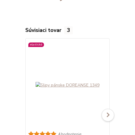
Súvisiaci tovar
3
elastické
viac farieb
4 hodnotenie