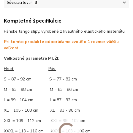
Súvisiaci tovar
3
Kompletné špecifikácie
Pánske tango slipy, vyrobené z kvalitného elastického materiálu.
Pri tomto produkte odporúčame zvoliť o 1 rozmer väčšiu
veľkosť.
Veľkostné parametre MUŽI:
Hruď
:
Pás:
S = 87 - 92 cm S = 77 - 82 cm
M = 93 - 98 cm M = 83 - 86 cm
L = 99 - 104 cm L = 87 - 92 cm
XL = 105 - 108 cm XL = 93 - 98 cm
XXL = 109 - 112 cm XXL = 99 - 102 cm
XXXL = 113 - 116 cm XXXL = 103 - 106 cm