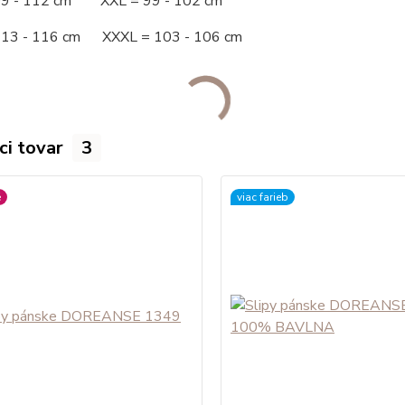
09 - 112 cm XXL = 99 - 102 cm
113 - 116 cm XXXL = 103 - 106 cm
ci tovar
3
é
viac farieb