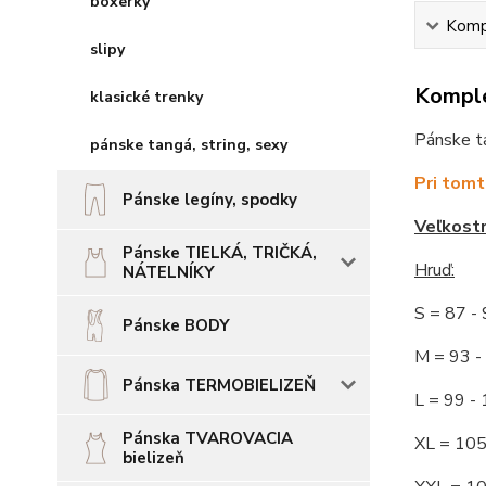
boxerky
Kompl
slipy
Komple
klasické trenky
Pánske ta
pánske tangá, string, sexy
Pri tomt
Pánske legíny, spodky
Veľkost
Pánske TIELKÁ, TRIČKÁ,
Hruď
:
NÁTELNÍKY
S = 87 
Pánske BODY
M = 93
Pánska TERMOBIELIZEŇ
L = 99 
Pánska TVAROVACIA
XL = 10
bielizeň