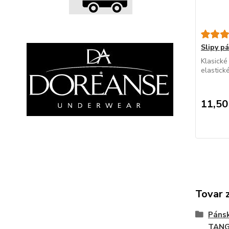
Slipy 
Klasické
elastick
11,50
Tovar 
Páns
TAN