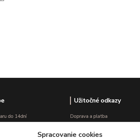
pe
Užitočné odkazy
aru do 14dní
Doprava a platba
nie tovaru
Veľkostné parametre
Spracovanie cookies