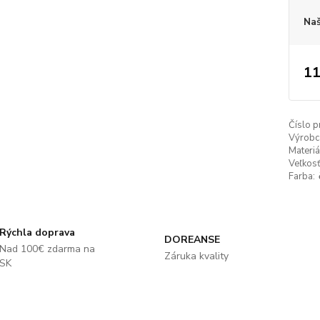
Naš
11
Číslo p
Výrobc
Materiá
Veľkosť
Farba:
Rýchla doprava
DOREANSE
Nad 100€ zdarma na
Záruka kvality
SK