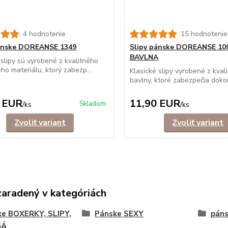
4 hodnotenie
15 hodnotenie
pánske DOREANSE 1349
Slipy pánske DOREANSE 10
BAVLNA
 slipy sú vyrobené z kvalitného
ého materiálu, ktorý zabezp...
Klasické slipy vyrobené z kval
bavlny, ktoré zabezpečia dokon
 EUR
11,90 EUR
Skladom
/
ks
/
ks
Zvoliť variant
Zvoliť variant
zaradený v kategóriách
ke BOXERKY, SLIPY,
Pánske SEXY
páns
GÁ