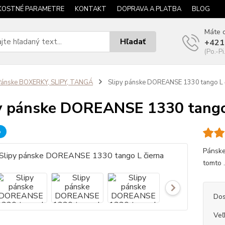
KOSTNÉ PARAMETRE
KONTAKT
DOPRAVA A PLATBA
BLOG
Máte o
Hľadať
+421
(Po.-Pi
ánske BOXERKY, SLIPY, TANGÁ
Slipy pánske DOREANSE 1330 tango L 
y pánske DOREANSE 1330 tango
b
Pánske
tomto .
Dos
Veľ