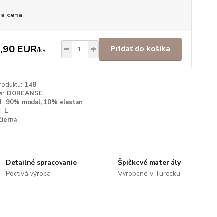
a cena
,90 EUR
Pridať do košíka
/
ks
roduktu:
148
a:
DOREANSE
l:
90% modal, 10% elastan
:
L
čierna
Detailné spracovanie
Špičkové materiály
Poctivá výroba
Vyrobené v Turecku