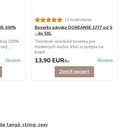
11 hodnotenie
05 100%
Boxerky pánske DOREANSE 1777 od S
- do 5XL
itnej 100%
Trendové, elastické boxerky pre
alý ...
moderných mužov, ktorí si potrpia na
kvalit...
13,90 EUR
Skladom
Skladom
/
ks
Zvoliť variant
ke tangá, string, sexy