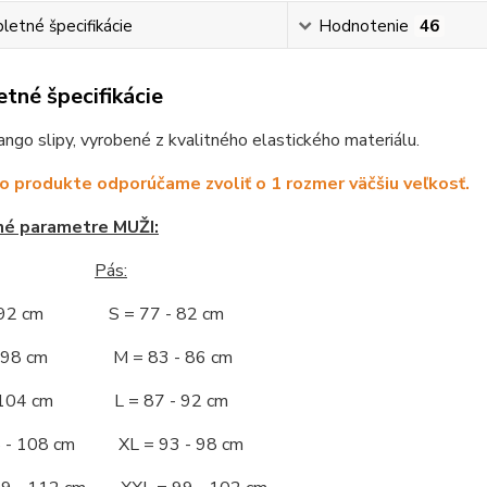
etné špecifikácie
Hodnotenie
46
tné špecifikácie
ngo slipy, vyrobené z kvalitného elastického materiálu.
o produkte odporúčame zvoliť o 1 rozmer väčšiu veľkosť.
né parametre MUŽI:
Pás:
- 92 cm S = 77 - 82 cm
 - 98 cm M = 83 - 86 cm
- 104 cm L = 87 - 92 cm
5 - 108 cm XL = 93 - 98 cm