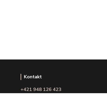
Kontakt
+421 948 126 423
(Po.-Pi. 10.00 - 15.00)
info@kvalitnaBielizen.sk