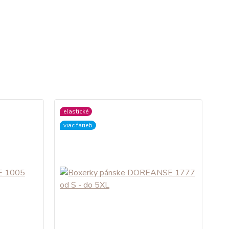
elastické
viac farieb