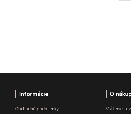
Informácie
O náku
Obchodné podmienky
Vrátenie tov
Ochrana osobných údajov
Online vráte