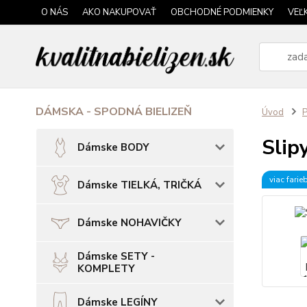
O NÁS
AKO NAKUPOVAŤ
OBCHODNÉ PODMIENKY
VEĽ
DÁMSKA - SPODNÁ BIELIZEŇ
Úvod
P
Slip
Dámske BODY
viac farie
Dámske TIELKÁ, TRIČKÁ
Dámske NOHAVIČKY
Dámske SETY -
KOMPLETY
Dámske LEGÍNY