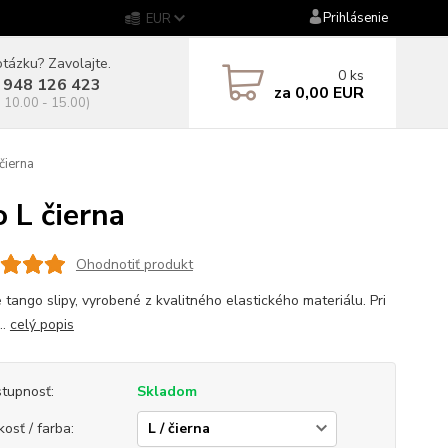
Prihlásenie
EUR
tázku? Zavolajte.
0
ks
 948 126 423
za
0,00 EUR
. 10.00 - 15.00)
čierna
 L čierna
Ohodnotiť produkt
 tango slipy, vyrobené z kvalitného elastického materiálu. Pri
..
celý popis
tupnosť:
Skladom
kosť / farba: