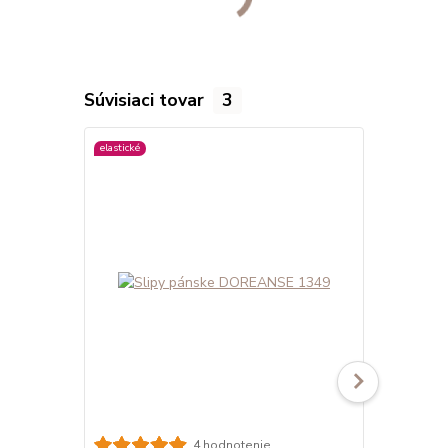
Súvisiaci tovar
3
elastické
viac farieb
4 hodnotenie