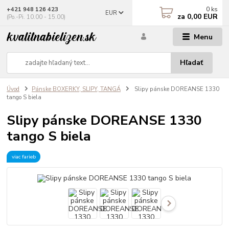
0
ks
+421 948 126 423
EUR
za
0,00 EUR
(Po.-Pi. 10.00 - 15.00)
Menu
Hľadať
Úvod
Pánske BOXERKY, SLIPY, TANGÁ
Slipy pánske DOREANSE 1330
tango S biela
Slipy pánske DOREANSE 1330
tango S biela
viac farieb