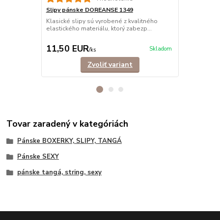
Slipy pánske DOREANSE 1349
Slipy páns
BAVLNA
Klasické slipy sú vyrobené z kvalitného
elastického materiálu, ktorý zabezp...
Klasické sli
bavlny, ktor
11,50 EUR
11,90 E
Skladom
/
ks
Zvoliť variant
Tovar zaradený v kategóriách
Pánske BOXERKY, SLIPY, TANGÁ
Pánske SEXY
pánske tangá, string, sexy