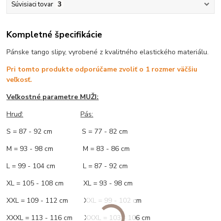
Súvisiaci tovar
3
Kompletné špecifikácie
Pánske tango slipy, vyrobené z kvalitného elastického materiálu.
Pri tomto produkte odporúčame zvoliť o 1 rozmer väčšiu
veľkosť.
Veľkostné parametre MUŽI:
Hruď
:
Pás:
S = 87 - 92 cm S = 77 - 82 cm
M = 93 - 98 cm M = 83 - 86 cm
L = 99 - 104 cm L = 87 - 92 cm
XL = 105 - 108 cm XL = 93 - 98 cm
XXL = 109 - 112 cm XXL = 99 - 102 cm
XXXL = 113 - 116 cm XXXL = 103 - 106 cm