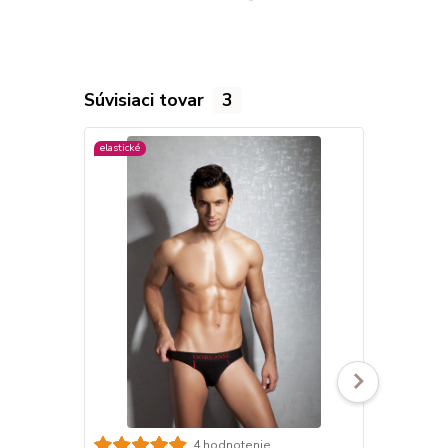
Súvisiaci tovar
3
elastické
viac farieb
4 hodnotenie