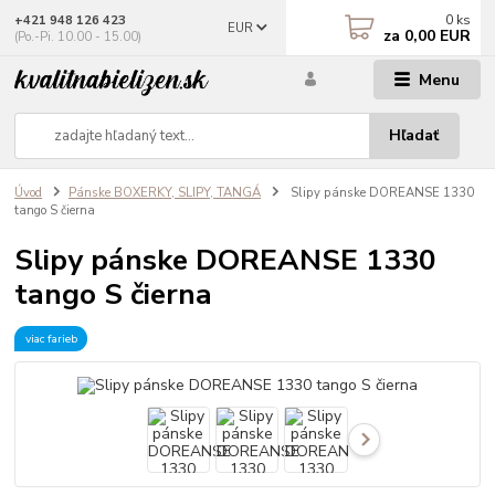
0
ks
+421 948 126 423
EUR
za
0,00 EUR
(Po.-Pi. 10.00 - 15.00)
Menu
Hľadať
Úvod
Pánske BOXERKY, SLIPY, TANGÁ
Slipy pánske DOREANSE 1330
tango S čierna
Slipy pánske DOREANSE 1330
tango S čierna
viac farieb