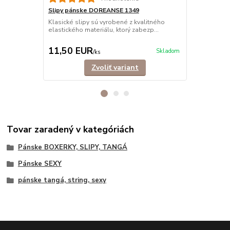
Slipy pánske DOREANSE 1349
Slipy páns
BAVLNA
Klasické slipy sú vyrobené z kvalitného
elastického materiálu, ktorý zabezp...
Klasické sli
bavlny, ktor
11,50 EUR
11,90 E
Skladom
/
ks
Zvoliť variant
Tovar zaradený v kategóriách
Pánske BOXERKY, SLIPY, TANGÁ
Pánske SEXY
pánske tangá, string, sexy