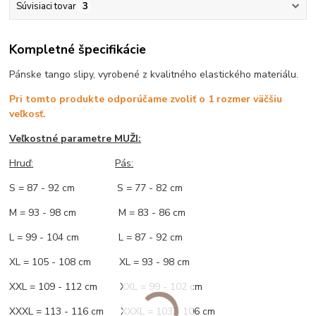
Súvisiaci tovar
3
Kompletné špecifikácie
Pánske tango slipy, vyrobené z kvalitného elastického materiálu.
Pri tomto produkte odporúčame zvoliť o 1 rozmer väčšiu
veľkosť.
Veľkostné parametre MUŽI:
Hruď
:
Pás:
S = 87 - 92 cm S = 77 - 82 cm
M = 93 - 98 cm M = 83 - 86 cm
L = 99 - 104 cm L = 87 - 92 cm
XL = 105 - 108 cm XL = 93 - 98 cm
XXL = 109 - 112 cm XXL = 99 - 102 cm
XXXL = 113 - 116 cm XXXL = 103 - 106 cm