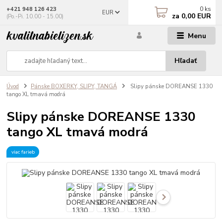
0
ks
+421 948 126 423
EUR
za
0,00 EUR
(Po.-Pi. 10.00 - 15.00)
Menu
Hľadať
Úvod
Pánske BOXERKY, SLIPY, TANGÁ
Slipy pánske DOREANSE 1330
tango XL tmavá modrá
Slipy pánske DOREANSE 1330
tango XL tmavá modrá
viac farieb