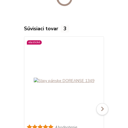
Súvisiaci tovar
3
elastické
viac farieb
4 hodnotenie