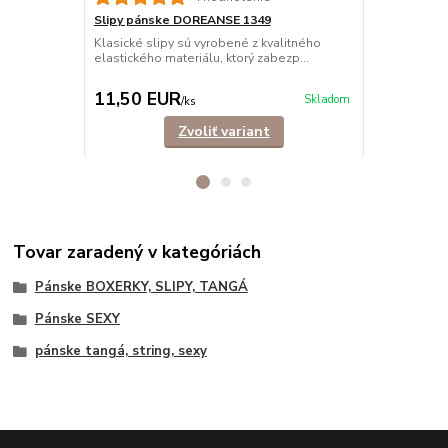
Slipy pánske DOREANSE 1349
Slipy páns
BAVLNA
Klasické slipy sú vyrobené z kvalitného
elastického materiálu, ktorý zabezp...
Klasické sli
bavlny, ktor
11,50 EUR
11,90 E
Skladom
/
ks
Zvoliť variant
Tovar zaradený v kategóriách
Pánske BOXERKY, SLIPY, TANGÁ
Pánske SEXY
pánske tangá, string, sexy