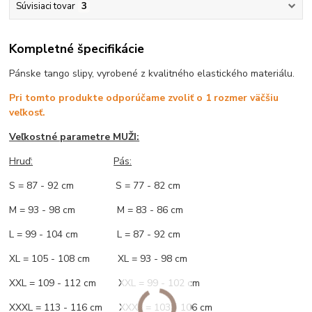
Súvisiaci tovar
3
Kompletné špecifikácie
Pánske tango slipy, vyrobené z kvalitného elastického materiálu.
Pri tomto produkte odporúčame zvoliť o 1 rozmer väčšiu
veľkosť.
Veľkostné parametre MUŽI:
Hruď
:
Pás:
S = 87 - 92 cm S = 77 - 82 cm
M = 93 - 98 cm M = 83 - 86 cm
L = 99 - 104 cm L = 87 - 92 cm
XL = 105 - 108 cm XL = 93 - 98 cm
XXL = 109 - 112 cm XXL = 99 - 102 cm
XXXL = 113 - 116 cm XXXL = 103 - 106 cm